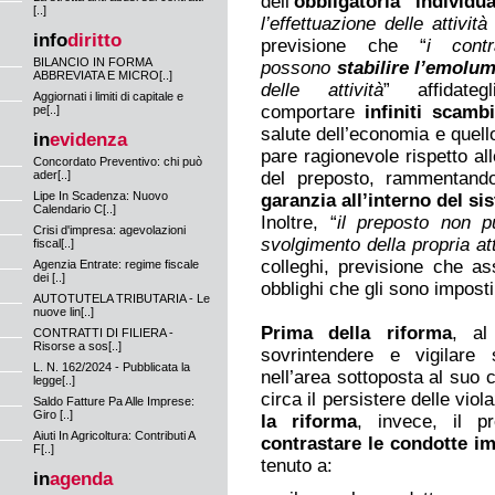
dell’
obbligatoria individ
[..]
l’effettuazione delle attività
info
diritto
previsione che “
i contr
BILANCIO IN FORMA
possono
stabilire l’emolu
ABBREVIATA E MICRO[..]
delle attività
” affidateg
Aggiornati i limiti di capitale e
comportare
infiniti scamb
pe[..]
salute dell’economia e quell
in
evidenza
pare ragionevole rispetto all
Concordato Preventivo: chi può
ader[..]
del preposto, rammentan
Lipe In Scadenza: Nuovo
garanzia all’interno del si
Calendario C[..]
Inoltre, “
il preposto non p
Crisi d'impresa: agevolazioni
svolgimento della propria att
fiscal[..]
colleghi, previsione che as
Agenzia Entrate: regime fiscale
dei [..]
obblighi che gli sono imposti
AUTOTUTELA TRIBUTARIA - Le
nuove lin[..]
Prima della riforma
, al
CONTRATTI DI FILIERA -
Risorse a sos[..]
sovrintendere e vigilare 
L. N. 162/2024 - Pubblicata la
nell’area sottoposta al suo c
legge[..]
circa il persistere delle viol
Saldo Fatture Pa Alle Imprese:
Giro [..]
la riforma
, invece, il p
Aiuti In Agricoltura: Contributi A
contrastare le condotte im
F[..]
tenuto a:
in
agenda