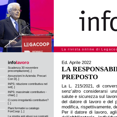
La rivista online di Legaco
info
lavoro
Ed. Aprile 2022
LA RESPONSABI
Scadenza 30 novembre
precompilazione[..]
PREPOSTO
Assunzioni In Azienda: Precari
Con D[..]
INPS: riduzione contributiva nel
La L. 215/2021, di conver
set[..]
senz’altro considerarsi un
INPS: massimale contributivo -
chiar[..]
salute e sicurezza sul lavor
Ci sono irregolarità contributive?
del datore di lavoro e del 
[..]
modifica, rispettivamente, de
Piani formativi a catalogo
FonCoop: [..]
Per il datore di lavoro, agli
La stretta anti abusi sui contratti