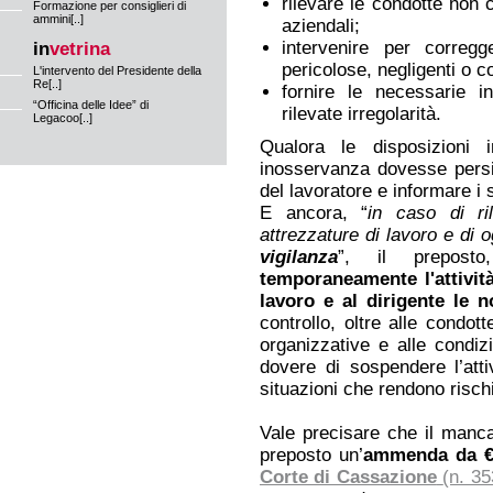
rilevare le condotte non c
Formazione per consiglieri di
ammini[..]
aziendali;
intervenire per corregg
in
vetrina
pericolose, negligenti o c
L'intervento del Presidente della
Re[..]
fornire le necessarie i
“Officina delle Idee” di
rilevate irregolarità.
Legacoo[..]
Qualora le disposizioni 
inosservanza dovesse persis
del lavoratore e informare i s
E ancora, “
in caso di ri
attrezzature di lavoro e di 
vigilanza
”, il prepost
temporaneamente l'attivit
lavoro e al dirigente le n
controllo, oltre alle condo
organizzative e alle condizi
dovere di sospendere l’atti
situazioni che rendono rischi
Vale precisare che il manca
preposto un’
ammenda da € 
Corte di Cassazione
(n. 3