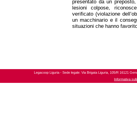
presentato da un preposto, 
lesioni colpose, riconos
verificato (violazione dell’o
un macchinario e il consegu
situazioni che hanno favorito 
Legacoop Liguria - Sede legale: Via Brigata Liguria, 105/R 16121 Gen
Informativa sul