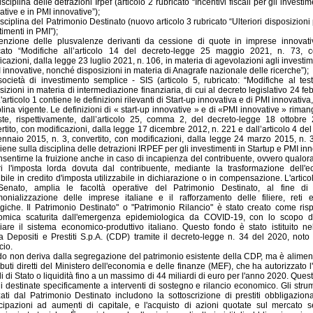
isciplina delle detrazioni Irpef (articolo 2 rubricato “Incentivi fiscali per gli investim
ative e in PMI innovative”);
disciplina del Patrimonio Destinato (nuovo articolo 3 rubricato “Ulteriori disposizioni 
timenti in PMI”);
senzione delle plusvalenze derivanti da cessione di quote in imprese innovativ
cato “Modifiche all’articolo 14 del decreto-legge 25 maggio 2021, n. 73, co
icazioni, dalla legge 23 luglio 2021, n. 106, in materia di agevolazioni agli investime
 innovative, nonché disposizioni in materia di Anagrafe nazionale delle ricerche”);
società di investimento semplice - SIS (articolo 5, rubricato: “Modifiche al tes
sizioni in materia di intermediazione finanziaria, di cui al decreto legislativo 24 fe
L'articolo 1 contiene le definizioni rilevanti di Start-up innovativa e di PMI innovativa
plina vigente. Le definizioni di « start-up innovative » e di «PMI innovative » rima
ste, rispettivamente, dall’articolo 25, comma 2, del decreto-legge 18 ottobre
rtito, con modificazioni, dalla legge 17 dicembre 2012, n. 221 e dall’articolo 4 de
nnaio 2015, n. 3, convertito, con modificazioni, dalla legge 24 marzo 2015, n. 33
viene sulla disciplina delle detrazioni IRPEF per gli investimenti in Startup e PMI inno
nsentirne la fruizione anche in caso di incapienza del contribuente, ovvero qualor
i l'imposta lorda dovuta dal contribuente, mediante la trasformazione dell'
ibile in credito d'imposta utilizzabile in dichiarazione o in compensazione. L'articol
Senato, amplia le facoltà operative del Patrimonio Destinato, al fine di
monializzazione delle imprese italiane e il rafforzamento delle filiere, reti e 
egiche. Il Patrimonio Destinato" o "Patrimonio Rilancio" è stato creato come risp
omica scaturita dall'emergenza epidemiologica da COVID-19, con lo scopo d
ciare il sistema economico-produttivo italiano. Questo fondo è stato istituito ne
 Depositi e Prestiti S.p.A. (CDP) tramite il decreto-legge n. 34 del 2020, not
cio.
ndo non deriva dalla segregazione del patrimonio esistente della CDP, ma è alimen
ibuti diretti del Ministero dell'economia e delle finanze (MEF), che ha autorizzato
toli di Stato o liquidità fino a un massimo di 44 miliardi di euro per l'anno 2020. Ques
i destinate specificamente a interventi di sostegno e rilancio economico. Gli strum
zzati dal Patrimonio Destinato includono la sottoscrizione di prestiti obbligazionar
cipazioni ad aumenti di capitale, e l'acquisto di azioni quotate sul mercato 