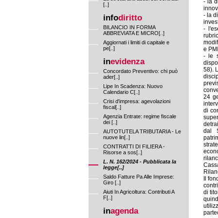
- la d
[..]
innov
- la 
info
diritto
inves
BILANCIO IN FORMA
- l'e
ABBREVIATA E MICRO[..]
rubri
modif
Aggiornati i limiti di capitale e
pe[..]
e PMI
- le 
in
evidenza
dispo
58). 
Concordato Preventivo: chi può
disci
ader[..]
previ
Lipe In Scadenza: Nuovo
conve
Calendario C[..]
24 ge
Crisi d'impresa: agevolazioni
inter
fiscal[..]
di co
Agenzia Entrate: regime fiscale
super
dei [..]
detra
dal 
AUTOTUTELA TRIBUTARIA - Le
nuove lin[..]
patri
strat
CONTRATTI DI FILIERA -
econ
Risorse a sos[..]
rilan
L. N. 162/2024 - Pubblicata la
Cassa
legge[..]
Rilan
Saldo Fatture Pa Alle Imprese:
Il fo
Giro [..]
contr
Aiuti In Agricoltura: Contributi A
di ti
F[..]
quind
utili
in
agenda
parte