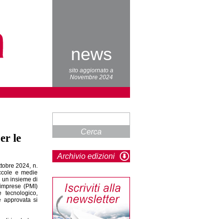
news
sito aggiornato a
Novembre 2024
Cerca
er le
Archivio edizioni
ttobre 2024, n.
iccole e medie
i un insieme di
 imprese (PMI)
e tecnologico,
e approvata si