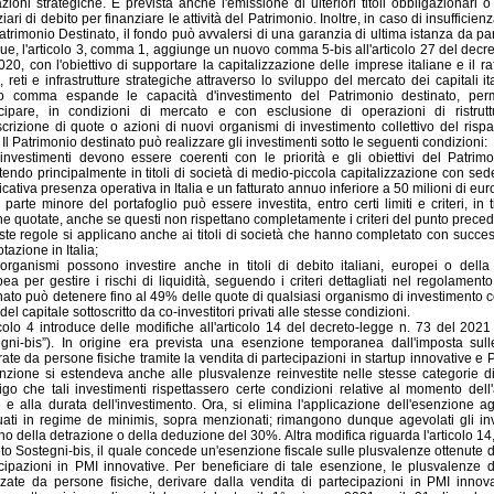
zioni strategiche. È prevista anche l'emissione di ulteriori titoli obbligazionari o 
iari di debito per finanziare le attività del Patrimonio. Inoltre, in caso di insufficien
atrimonio Destinato, il fondo può avvalersi di una garanzia di ultima istanza da par
e, l'articolo 3, comma 1, aggiunge un nuovo comma 5-bis all'articolo 27 del decre
020, con l'obiettivo di supportare la capitalizzazione delle imprese italiane e il r
re, reti e infrastrutture strategiche attraverso lo sviluppo del mercato dei capitali i
o comma espande le capacità d'investimento del Patrimonio destinato, perm
cipare, in condizioni di mercato e con esclusione di operazioni di ristrutt
scrizione di quote o azioni di nuovi organismi di investimento collettivo del risparm
a. Il Patrimonio destinato può realizzare gli investimenti sotto le seguenti condizioni:
 investimenti devono essere coerenti con le priorità e gli obiettivi del Patrimo
tendo principalmente in titoli di società di medio-piccola capitalizzazione con se
ficativa presenza operativa in Italia e un fatturato annuo inferiore a 50 milioni di eur
 parte minore del portafoglio può essere investita, entro certi limiti e criteri, in ti
ane quotate, anche se questi non rispettano completamente i criteri del punto prece
ste regole si applicano anche ai titoli di società che hanno completato con succe
tazione in Italia;
 organismi possono investire anche in titoli di debito italiani, europei o del
ea per gestire i rischi di liquidità, seguendo i criteri dettagliati nel regolamento
nato può detenere fino al 49% delle quote di qualsiasi organismo di investimento col
del capitale sottoscritto da co-investitori privati alle stesse condizioni.
icolo 4 introduce delle modifiche all'articolo 14 del decreto-legge n. 73 del 2021
gni-bis”). In origine era prevista una esenzione temporanea dall'imposta sul
ate da persone fisiche tramite la vendita di partecipazioni in startup innovative e 
nzione si estendeva anche alle plusvalenze reinvestite nelle stesse categorie d
ligo che tali investimenti rispettassero certe condizioni relative al momento dell
 e alla durata dell'investimento. Ora, si elimina l'applicazione dell'esenzione ag
tuati in regime de minimis, sopra menzionati; rimangono dunque agevolati gli in
o della detrazione o della deduzione del 30%. Altra modifica riguarda l'articolo 1
to Sostegni-bis, il quale concede un'esenzione fiscale sulle plusvalenze ottenute d
cipazioni in PMI innovative. Per beneficiare di tale esenzione, le plusvalenze
zzate da persone fisiche, derivare dalla vendita di partecipazioni in PMI innova