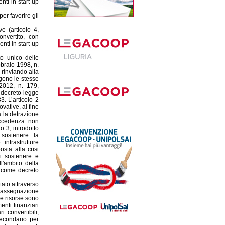
enti in start-up
per favorire gli
e (articolo 4,
nvertito, con
nti in start-up
to unico delle
bbraio 1998, n.
, rinviando alla
ngono le stesse
 2012, n. 179,
l decreto-legge
. L’articolo 2
vative, al fine
a la detrazione
eccedenza non
o 3, introdotto
 sostenere la
infrastrutture
osta alla crisi
i sostenere e
ll'ambito della
o come decreto
tato attraverso
 l'assegnazione
te risorse sono
enti finanziari
i convertibili,
secondario per