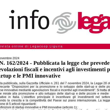
rivista online di Legacoop Liguria
Novembre 2024
N. 162/2024 - Pubblicata la legge che prevede
volazioni fiscali e incentivi agli investimenti p
artup e le PMI innovative
ata pubblicata, sulla Gazzetta Ufficiale n. 261 del 7 novembre 2024, la Legge 28 o
recante “Disposizioni per la promozione e lo sviluppo delle start-up e delle p
se innovative mediante agevolazioni fiscali e incentivi agli investimenti”. Si tratta d
e mirate alla promozione e allo sviluppo delle start-up e delle piccole e medie
ative in Italia. L’obiettivo principale è incentivare gli investimenti nel settor
endo la crescita e la competitività del Paese sul piano internazionale. La legg
ne di 5 articoli riguardanti:
efinizioni di startup innovative e PMI innovative (articolo 1);