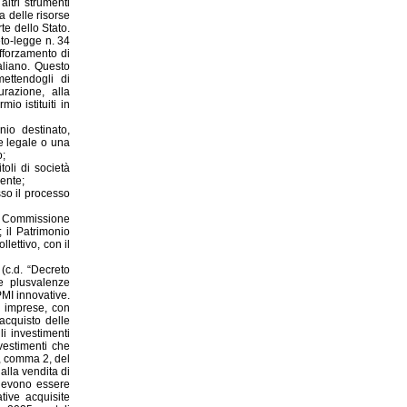
altri strumenti
za delle risorse
te dello Stato.
to-legge n. 34
afforzamento di
taliano. Questo
ettendogli di
urazione, alla
io istituiti in
nio destinato,
de legale o una
o;
toli di società
dente;
sso il processo
la Commissione
; il Patrimonio
lettivo, con il
 (c.d. “Decreto
le plusvalenze
PMI innovative.
i imprese, con
'acquisto delle
li investimenti
vestimenti che
4, comma 2, del
alla vendita di
 devono essere
tive acquisite