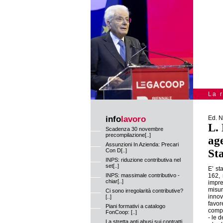
La 
info
lavoro
Ed. 
L. 
Scadenza 30 novembre
precompilazione[..]
age
Assunzioni In Azienda: Precari
Con D[..]
St
INPS: riduzione contributiva nel
set[..]
E’ st
INPS: massimale contributivo -
162, 
chiar[..]
impre
misur
Ci sono irregolarità contributive?
innov
[..]
favor
Piani formativi a catalogo
compo
FonCoop: [..]
- le d
La stretta anti abusi sui contratti