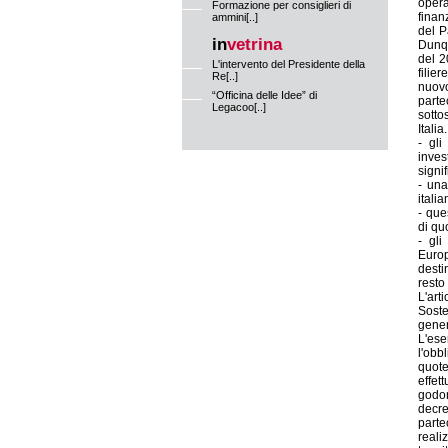
opera
Formazione per consiglieri di
finanz
ammini[..]
del P
in
vetrina
Dunqu
del 2
L'intervento del Presidente della
filie
Re[..]
nuov
“Officina delle Idee” di
parte
Legacoo[..]
sotto
Itali
- gli
inves
signi
- una
itali
- que
di quo
- gli
Europ
desti
resto 
L'art
Soste
gener
L'ese
l'obb
quote
effet
godon
decre
parte
reali