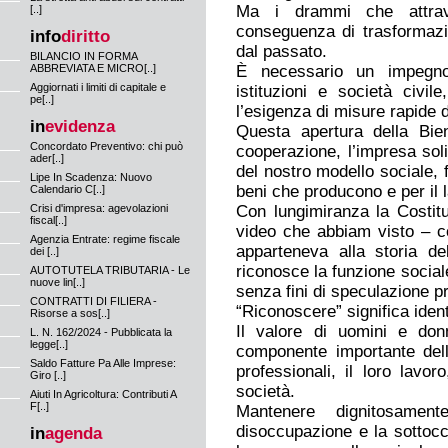
Ma i drammi che attrav
[..]
conseguenza di trasformazio
info
diritto
dal passato.
BILANCIO IN FORMA
ABBREVIATA E MICRO[..]
È necessario un impegno 
Aggiornati i limiti di capitale e
istituzioni e società civil
pe[..]
l’esigenza di misure rapide 
in
evidenza
Questa apertura della Bie
Concordato Preventivo: chi può
cooperazione, l’impresa solid
ader[..]
del nostro modello sociale, f
Lipe In Scadenza: Nuovo
beni che producono e per il 
Calendario C[..]
Crisi d'impresa: agevolazioni
Con lungimiranza la Costi
fiscal[..]
video che abbiam visto – co
Agenzia Entrate: regime fiscale
apparteneva alla storia d
dei [..]
riconosce la funzione social
AUTOTUTELA TRIBUTARIA - Le
nuove lin[..]
senza fini di speculazione pr
CONTRATTI DI FILIERA -
“Riconoscere” significa iden
Risorse a sos[..]
Il valore di uomini e don
L. N. 162/2024 - Pubblicata la
legge[..]
componente importante dell’
Saldo Fatture Pa Alle Imprese:
professionali, il loro lavo
Giro [..]
società.
Aiuti In Agricoltura: Contributi A
F[..]
Mantenere dignitosamen
disoccupazione e la sottocc
in
agenda