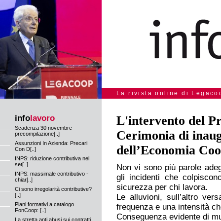
La rivista online di Legaco
info
lavoro
L'intervento del Pr
Scadenza 30 novembre
Cerimonia di inaug
precompilazione[..]
Assunzioni In Azienda: Precari
dell’Economia Coo
Con D[..]
INPS: riduzione contributiva nel
set[..]
Non vi sono più parole adeg
INPS: massimale contributivo -
gli incidenti che colpiscon
chiar[..]
sicurezza per chi lavora.
Ci sono irregolarità contributive?
[..]
Le alluvioni, sull’altro ve
Piani formativi a catalogo
frequenza e una intensità c
FonCoop: [..]
Conseguenza evidente di mut
La stretta anti abusi sui contratti