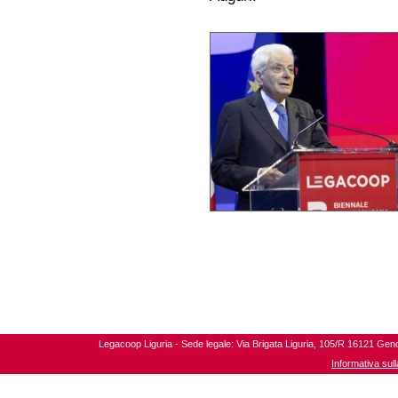
Legacoop Liguria - Sede legale: Via Brigata Liguria, 105/R 16121 Gen
Informativa sul