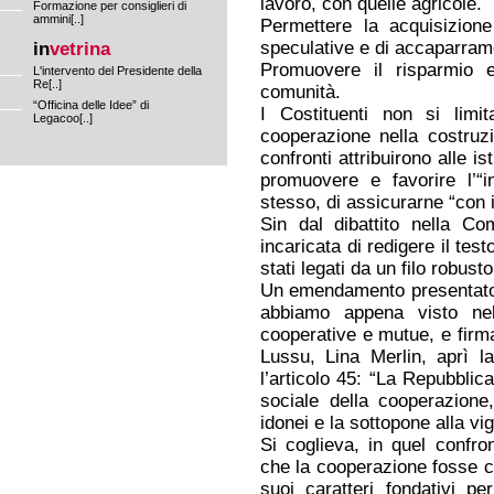
lavoro, con quelle agricole.
Formazione per consiglieri di
ammini[..]
Permettere la acquisizion
speculative e di accaparramen
in
vetrina
Promuovere il risparmio e
L'intervento del Presidente della
Re[..]
comunità.
“Officina delle Idee” di
I Costituenti non si limi
Legacoo[..]
cooperazione nella costru
confronti attribuirono alle is
promuovere e favorire l’“
stesso, di assicurarne “con i c
Sin dal dibattito nella 
incaricata di redigere il tes
stati legati da un filo robusto
Un emendamento presentato i
abbiamo appena visto nel
cooperative e mutue, e firma
Lussu, Lina Merlin, aprì l
l’articolo 45: “La Repubblic
sociale della cooperazione
idonei e la sottopone alla vig
Si coglieva, in quel confro
che la cooperazione fosse c
suoi caratteri fondativi pe